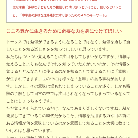
主な著書「多様な子どもたちの物語りに 寄り添うということ、信じるというこ
と」「中学生の多様な進路選択に寄り添うための４５のキーワート」
こころ豊かに生きるために必要な力を身につけてほしい
トータスでは勉強ができるようになることではなく、勉強を通して新
しいことを知る楽しさをを知ってほしいと思っています。
私たちはついつい覚えることに注目をしてしまいがちですが、情報は
覚えることよりもなんでそれを知っていた方がいいのか、その情報を
覚えるとどんなことに使えるのかを知ることで覚えることに「意味」
が生まれてきます。世の中には様々な「意味」のある事柄がありま
す。しかし、その意味は埋もれてしまっていることが多く、しかも暗
黙の了解として日常の中では注目されなくなってしまっているなんて
ことはしょっちゅうです。
ただ覚えさせられているだけ、なんてあまり楽しくないですね。AIが
発展してきているこの時代だからこそ、情報を活用する力や目の前に
ある情報が何を意味しているのかを意図して知ることを大切に教えて
いければと思っています。
トータスは逆から読むと「スタート」です。学力はなかなかすぐには