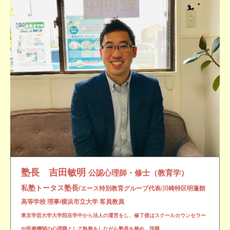
塾長 吉田敏明
公認心理師・修士（教育学）
私塾トータス塾長/
エース特別教育グループ代表/川崎特区明蓬館
高等学校 理事/横浜市立大学 客員教員
東京学芸大学大学院在学中から法人の運営をし、修了後はスクールカウンセラー
や医療機関の心理職として執務をしながら塾長を務め、現職。